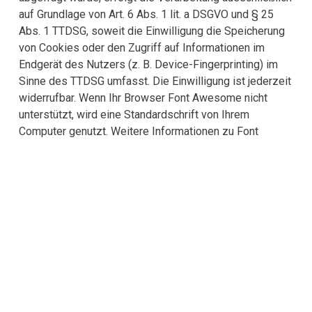
auf Grundlage von Art. 6 Abs. 1 lit. a DSGVO und § 25
Abs. 1 TTDSG, soweit die Einwilligung die Speicherung
von Cookies oder den Zugriff auf Informationen im
Endgerät des Nutzers (z. B. Device-Fingerprinting) im
Sinne des TTDSG umfasst. Die Einwilligung ist jederzeit
widerrufbar. Wenn Ihr Browser Font Awesome nicht
unterstützt, wird eine Standardschrift von Ihrem
Computer genutzt. Weitere Informationen zu Font
Awesome finden Sie und in der Datenschutzerklärung
von Font Awesome unter:
https://fontawesome.com/privacy
.
Google Maps
Diese Seite nutzt den Kartendienst Google Maps.
Anbieter ist die Google Ireland Limited („Google“),
Gordon House, Barrow Street, Dublin 4, Irland. Zur
Nutzung der Funktionen von Google Maps ist es
notwendig, Ihre IP-Adresse zu speichern. Diese